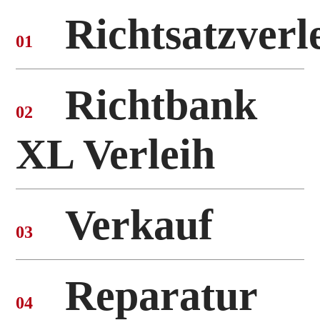
Richtsatzverl
01
Richtbank
02
XL Verleih
Verkauf
03​
Reparatur
04