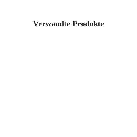
Verwandte Produkte
10-er Satz Schrauben HM 12×58 HR8/8
26,00
€
exkl. 19 % MwSt.
zzgl.
Versandkosten
10-er Satz Schrauben HM 12×46 HR8/8
21,20
€