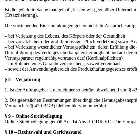
Ist die gelieferte Sache mangelhaft, leisten wir gegenüber Untern
(Ersatzlieferung).
Die vorstehenden Einschränkungen gelten nicht für Ansprüche aufgru
– bei Verletzung des Lebens, des Körpers oder der Gesundheit
– bei vorsätzlicher oder grob fahrlässiger Pflichtverletzung sowie Arg
– bei Verletzung wesentlicher Vertragspflichten, deren Erfüllung d
Durchführung des Vertrages überhaupt erst ermöglicht und auf deren
Vertragspartner regelmäßig vertrauen darf (Kardinalpflichten)
– im Rahmen eines Garantieversprechens, soweit vereinbart
– soweit der Anwendungsbereich des Produkthaftungsgesetzes eröffne
§ 8 – Verjährung
1. Ist der Auftraggeber Unternehmer so beträgt abweichend von § 4
2. Die gesetzlichen Bestimmungen über dingliche Herausgabeansprüc
Verbraucher (§ 479 BGB) bleiben hiervon unberührt.
§ 9 – Online-Streitbeilegung
Online-Streitbeilegung gemäß Art. 14 Abs. 1 ODR-VO: Die Europäische
§ 10 – Rechtswahl und Gerichtsstand