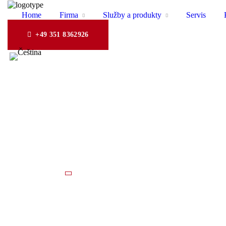
Home
Firma
Služby a produkty
Servis
+49 351 8362926
Home
xOchrana dat
xOchrana dat