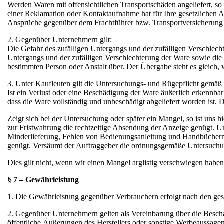
Werden Waren mit offensichtlichen Transportschäden angeliefert, so 
einer Reklamation oder Kontaktaufnahme hat für Ihre gesetzlichen 
Ansprüche gegenüber dem Frachtführer bzw. Transportversicherung
2. Gegenüber Unternehmern gilt:
Die Gefahr des zufälligen Untergangs und der zufälligen Verschlech
Untergangs und der zufälligen Verschlechterung der Ware sowie die 
bestimmten Person oder Anstalt über. Der Übergabe steht es gleich,
3. Unter Kaufleuten gilt die Untersuchungs- und Rügepflicht gemä
Ist ein Verlust oder eine Beschädigung der Ware äußerlich erkennbar
dass die Ware vollständig und unbeschädigt abgeliefert worden ist.
Zeigt sich bei der Untersuchung oder später ein Mangel, so ist uns 
zur Fristwahrung die rechtzeitige Absendung der Anzeige genügt. Un
Minderlieferung, Fehlen von Bedienungsanleitung und Handbüchern) 
genügt. Versäumt der Auftraggeber die ordnungsgemäße Untersuchun
Dies gilt nicht, wenn wir einen Mangel arglistig verschwiegen haben
§ 7 – Gewährleistung
1. Die Gewährleistung gegenüber Verbrauchern erfolgt nach den ge
2. Gegenüber Unternehmern gelten als Vereinbarung über die Bescha
öffentliche Äußerungen des Herstellers oder sonstige Werbeaussag