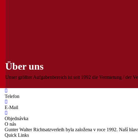
Über uns
Unser größter Aufgabenbereich ist seit 1992 die Vermietung / der Ve
Telefon
E-Mail
Objednávka
O nás
Gunter Walter Richtsatzverleih byla založena v roce 1992. Naší hlav
Quick Links