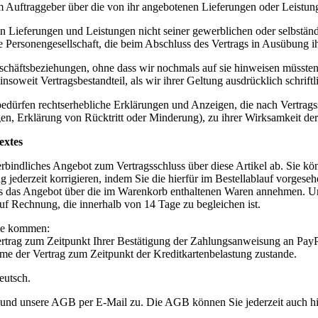
em Auftraggeber über die von ihr angebotenen Lieferungen oder Leistung
en Lieferungen und Leistungen nicht seiner gewerblichen oder selbstän
ge Personengesellschaft, die beim Abschluss des Vertrags in Ausübung ih
schäftsbeziehungen, ohne dass wir nochmals auf sie hinweisen müsst
weit Vertragsbestandteil, als wir ihrer Geltung ausdrücklich schrift
bedürfen rechtserhebliche Erklärungen und Anzeigen, die nach Vertrag
gen, Erklärung von Rücktritt oder Minderung), zu ihrer Wirksamkeit der
extes
erbindliches Angebot zum Vertragsschluss über diese Artikel ab. Sie 
 jederzeit korrigieren, indem Sie die hierfür im Bestellablauf vorgese
ons das Angebot über die im Warenkorb enthaltenen Waren annehmen. U
uf Rechnung, die innerhalb von 14 Tage zu begleichen ist.
nde kommen:
trag zum Zeitpunkt Ihrer Bestätigung der Zahlungsanweisung an PayP
e der Vertrag zum Zeitpunkt der Kreditkartenbelastung zustande.
eutsch.
n und unsere AGB per E-Mail zu. Die AGB können Sie jederzeit auch hie