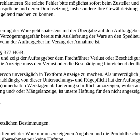
reklamieren Sie solche Fehler bitte möglichst sofort beim Zusteller u
Ansprüche und deren Durchsetzung, insbesondere Ihre Gewährleistungsre
 geltend machen zu können.
terung der Ware geht spätestens mit der Übergabe auf den Auftraggebe
Verzögerungsgefahr bereits mit Auslieferung der Ware an den Spediteu
 wenn der Auftraggeber im Verzug der Annahme ist.
ß § 377 HGB.
 und zeigt der Auftraggeber dem Frachtführer Verlust oder Beschädigun
 Die Anzeige muss den Verlust oder die Beschädigung hinreichend deutl
hiervon unverzüglich in Textform Anzeige zu machen. Als unverzüglich 
abhängig von dieser Untersuchungs- und Rügepflicht hat der Auftragge
innerhalb 5 Werktagen ab Lieferung schriftlich anzuzeigen, wobei auc
g und/ oder Mängelanzeige, ist unsere Haftung für den nicht angezei
.
setzlichen Bestimmungen.
ffenheit der Ware nur unsere eigenen Angaben und die Produktbeschrei
en übernehmen wir keine Haftung.