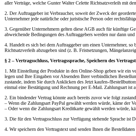
aller Verträge, welche Gunter Walter Celette Richtsatzverleih mit d
2. Der Auftraggeber ist Verbraucher, soweit der Zweck der geordert
Unternehmer jede natürliche oder juristische Person oder rechtsfähi
3. Gegenüber Unternehmern gelten diese AGB auch für künftige Ge
abweichende Bedingungen des Auftraggebers werden nur dann und inso
4. Handelt es sich bei dem Auftraggeber um einen Unternehmer, so 
Richtsatzverleih abzugeben sind (z. B. Fristsetzungen, Mängelanzei
§ 2 – Vertragsschluss, Vertragssprache, Speichern des Vertragst
1. Mit Einstellung der Produkte in den Online-Shop geben wir ein v
legen und Ihre Eingaben vor Absenden Ihrer verbindlichen Bestellung
zustande, indem Sie durch Anklicken des Jetzt kaufen-/Bestellbutt
einmal eine Bestätigung und Rechnung per E-Mail. Zahlungsart ist a
2. Ein bindender Vertrag könnte auch bereits zuvor wie folgt zusta
– Wenn die Zahlungsart PayPal gewählt werden würde, käme der Ver
– Oder wenn die Zahlungsart Kreditkarte gewählt werden würde, käm
3. Die für den Vertragsschluss zur Verfügung stehende Sprache ist D
4. Wir speichern den Vertragstext und senden Ihnen die Bestelldate