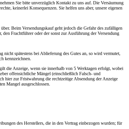
nd nehmen Sie bitte unverzüglich Kontakt zu uns auf. Die Versäumung
chte, keinerlei Konsequenzen. Sie helfen uns aber, unsere eigenen
r über. Beim Versendungskauf geht jedoch die Gefahr des zufälligen
r, den Frachtführer oder der sonst zur Ausführung der Versendung
g nicht spätestens bei Ablieferung des Gutes an, so wird vermutet,
ich kennzeichnen.
gilt die Anzeige, wenn sie innerhalb von 5 Werktagen erfolgt, wobei
ber offensichtliche Mängel (einschließlich Falsch- und
h hier zur Fristwahrung die rechtzeitige Absendung der Anzeige
gten Mangel ausgeschlossen.
bungen des Herstellers, die in den Vertrag einbezogen wurden; für