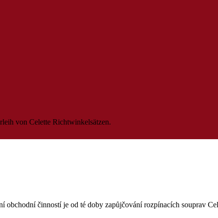
rleih von Celette Richtwinkelsätzen.
ní obchodní činností je od té doby zapůjčování rozpínacích souprav Cel